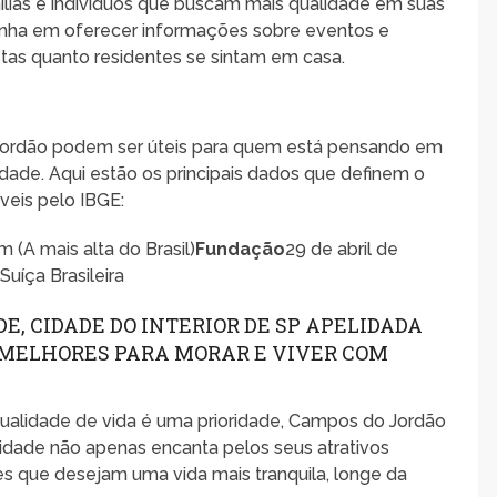
ílias e indivíduos que buscam mais qualidade em suas
enha em oferecer informações sobre eventos e
istas quanto residentes se sintam em casa.
Jordão podem ser úteis para quem está pensando em
dade. Aqui estão os principais dados que definem o
íveis pelo IBGE:
m (A mais alta do Brasil)
Fundação
29 de abril de
o
Suíça Brasileira
DE, CIDADE DO INTERIOR DE SP APELIDADA
S MELHORES PARA MORAR E VIVER COM
ualidade de vida é uma prioridade, Campos do Jordão
dade não apenas encanta pelos seus atrativos
es que desejam uma vida mais tranquila, longe da