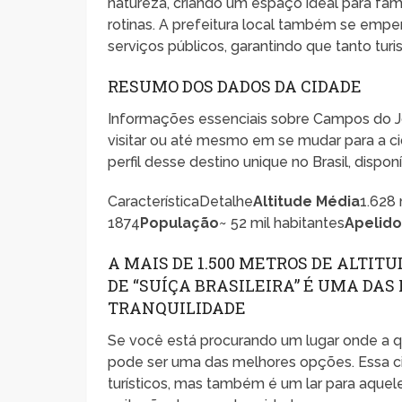
natureza, criando um espaço ideal para fam
rotinas. A prefeitura local também se emp
serviços públicos, garantindo que tanto tur
RESUMO DOS DADOS DA CIDADE
Informações essenciais sobre Campos do 
visitar ou até mesmo em se mudar para a ci
perfil desse destino unique no Brasil, dispon
CaracterísticaDetalhe
Altitude Média
1.628 
1874
População
~ 52 mil habitantes
Apelid
A MAIS DE 1.500 METROS DE ALTITU
DE “SUÍÇA BRASILEIRA” É UMA DA
TRANQUILIDADE
Se você está procurando um lugar onde a q
pode ser uma das melhores opções. Essa ci
turísticos, mas também é um lar para aquel