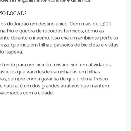
esidentes é igualmente vibrante e dinâmica.
MO LOCAL?
pos do Jordão um destino único. Com mais de 1.500
ima frio e quebra de récordes térmicos, como as
te durante o inverno. Isso cria um ambiente perfeito
eza, que incluem trilhas, passeios de bicicleta e visitas
do Itapeva.
undo para um circuito turístico rico em atividades.
passeios que vão desde caminhadas em trilhas
iras, sempre com a garantia de que o clima fresco
a e natural é um dos grandes atrativos que mantém
usiasmados com a cidade.