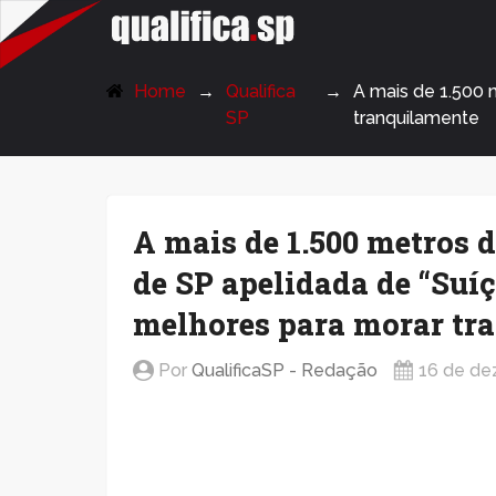
QualificaSP.com
Home
Qualifica
A mais de 1.500 m
SP
tranquilamente
A mais de 1.500 metros d
de SP apelidada de “Suíç
melhores para morar tr
Por
QualificaSP - Redação
16 de de