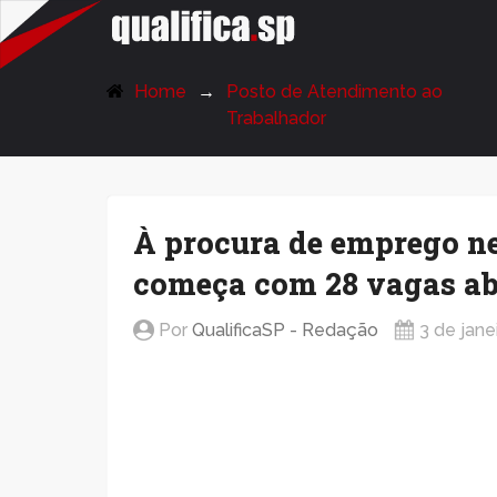
QualificaSP.com
Home
Posto de Atendimento ao
Trabalhador
À procura de emprego n
começa com 28 vagas ab
Por
QualificaSP - Redação
3 de jane