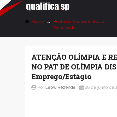
QualificaSP.com
Home
Posto de Atendimento ao
Trabalhador
ATENÇÃO OLÍMPIA E R
NO PAT DE OLÍMPIA DIS
Emprego/Estágio
Por
Leow Rezende
18 de junho de 