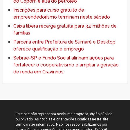
do Copom e alta do petróleo
Inscrições para curso gratuito de
empreendedorismo terminam neste sábado
Caixa libera recarga gratuita para 3,2 milhões de
famílias
Parceria entre Prefeitura de Sumaré e Desktop
oferece qualificação e emprego
Sebrae-SP e Fundo Social alinham ações para
fortalecer o cooperativismo e ampliar a geração
de renda em Cravinhos
Este site não representa nenhuma empresa, órgão público
ou privado. As notícias e orientações contidas neste site
têm caráter informativo. Não nos responsabilizamos por
alterações nas condições dos serviços citados. © 2026