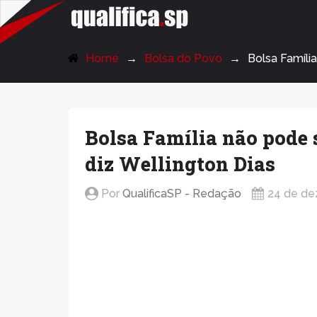
QualificaSP.com
Home
Bolsa do Povo
Bolsa Famíli
Bolsa Família não pode 
diz Wellington Dias
Por
QualificaSP - Redação
24 de de