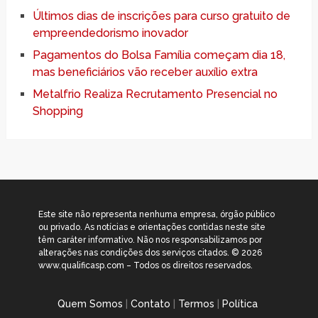
Últimos dias de inscrições para curso gratuito de
empreendedorismo inovador
Pagamentos do Bolsa Família começam dia 18,
mas beneficiários vão receber auxílio extra
Metalfrio Realiza Recrutamento Presencial no
Shopping
Este site não representa nenhuma empresa, órgão público
ou privado. As notícias e orientações contidas neste site
têm caráter informativo. Não nos responsabilizamos por
alterações nas condições dos serviços citados. © 2026
www.qualificasp.com – Todos os direitos reservados.
Quem Somos
|
Contato
|
Termos
|
Política