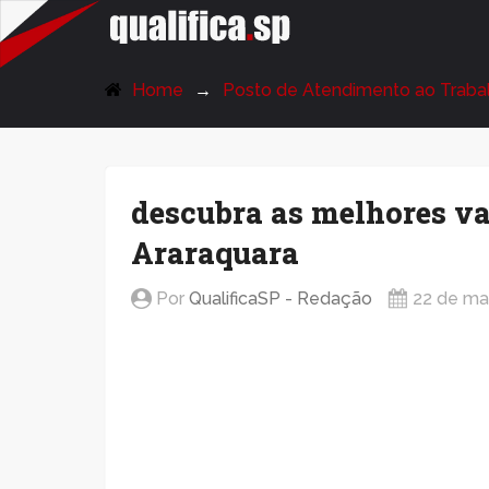
QualificaSP.com
Home
Posto de Atendimento ao Traba
descubra as melhores v
Araraquara
Por
QualificaSP - Redação
22 de ma