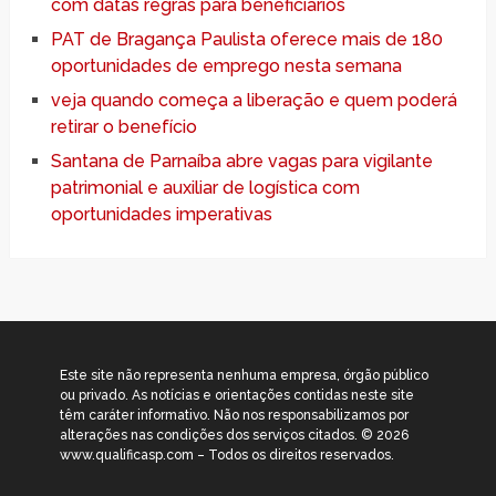
com datas regras para beneficiários
PAT de Bragança Paulista oferece mais de 180
oportunidades de emprego nesta semana
veja quando começa a liberação e quem poderá
retirar o benefício
Santana de Parnaíba abre vagas para vigilante
patrimonial e auxiliar de logística com
oportunidades imperativas
Este site não representa nenhuma empresa, órgão público
ou privado. As notícias e orientações contidas neste site
têm caráter informativo. Não nos responsabilizamos por
alterações nas condições dos serviços citados. © 2026
www.qualificasp.com – Todos os direitos reservados.