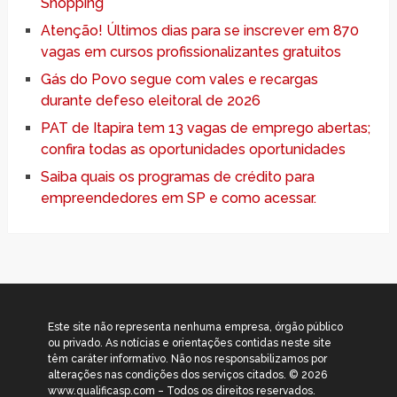
Shopping
Atenção! Últimos dias para se inscrever em 870
vagas em cursos profissionalizantes gratuitos
Gás do Povo segue com vales e recargas
durante defeso eleitoral de 2026
PAT de Itapira tem 13 vagas de emprego abertas;
confira todas as oportunidades oportunidades
Saiba quais os programas de crédito para
empreendedores em SP e como acessar.
Este site não representa nenhuma empresa, órgão público
ou privado. As notícias e orientações contidas neste site
têm caráter informativo. Não nos responsabilizamos por
alterações nas condições dos serviços citados. © 2026
www.qualificasp.com – Todos os direitos reservados.