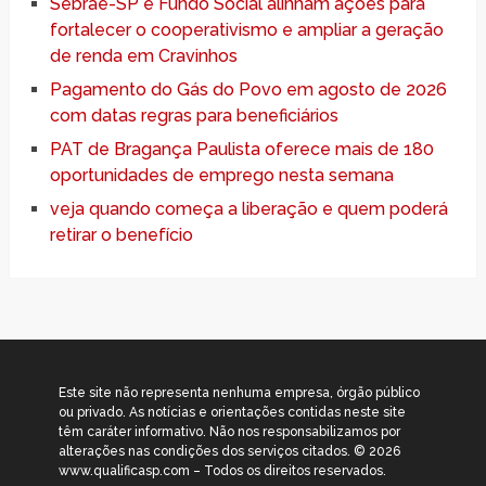
Sebrae-SP e Fundo Social alinham ações para
fortalecer o cooperativismo e ampliar a geração
de renda em Cravinhos
Pagamento do Gás do Povo em agosto de 2026
com datas regras para beneficiários
PAT de Bragança Paulista oferece mais de 180
oportunidades de emprego nesta semana
veja quando começa a liberação e quem poderá
retirar o benefício
Este site não representa nenhuma empresa, órgão público
ou privado. As notícias e orientações contidas neste site
têm caráter informativo. Não nos responsabilizamos por
alterações nas condições dos serviços citados. © 2026
www.qualificasp.com – Todos os direitos reservados.