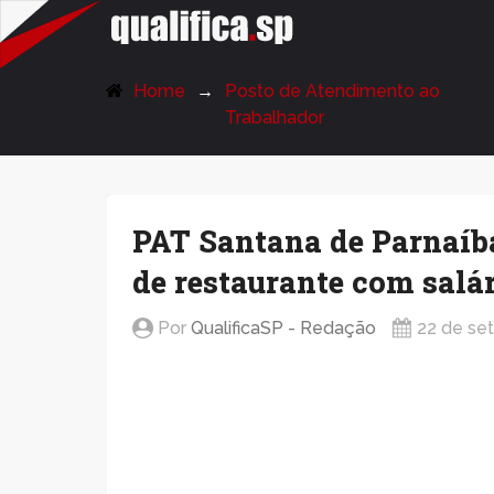
QualificaSP.com
Home
Posto de Atendimento ao
Trabalhador
PAT Santana de Parnaíba
de restaurante com salár
Por
QualificaSP - Redação
22 de se