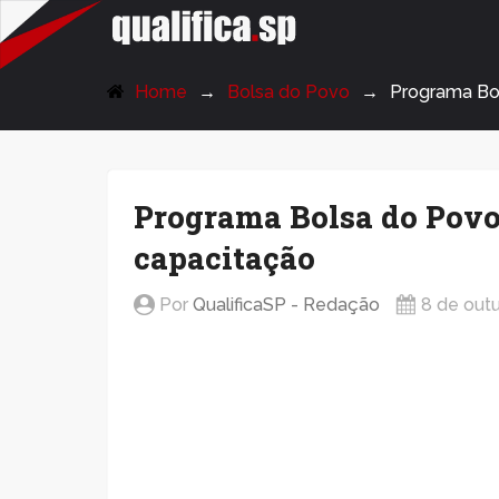
QualificaSP.com
Home
Bolsa do Povo
Programa Bo
Programa Bolsa do Povo 
capacitação
Por
QualificaSP - Redação
8 de out