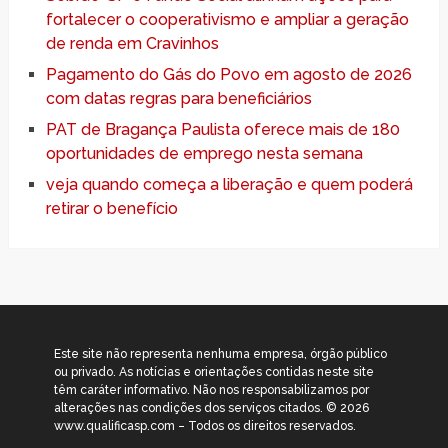
fortalecer o cooperativismo e ampliar a geração
de renda em Cravinhos
Pagamento do Gás do Povo em agosto de 2026
com datas regras para beneficiários
PAT de Bragança Paulista oferece mais de 180
oportunidades de emprego nesta semana
veja quando começa a liberação e quem poderá
retirar o benefício
Este site não representa nenhuma empresa, órgão público
ou privado. As notícias e orientações contidas neste site
têm caráter informativo. Não nos responsabilizamos por
alterações nas condições dos serviços citados. © 2026
www.qualificasp.com – Todos os direitos reservados.