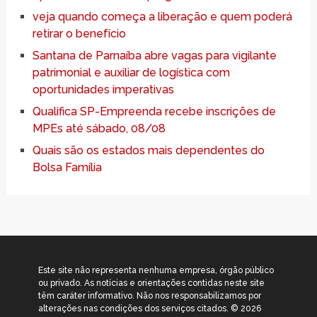
veja quando começa a liberação e quem poderá
retirar o benefício
Santana de Parnaíba abre vagas para vigilante
patrimonial e auxiliar de logística com
oportunidades imperativas
Qualifica SP-Empreenda recebe inscrições de
MPEs até sábado, 08/08
Quais são os estados mais dependentes do
Bolsa Família
Este site não representa nenhuma empresa, órgão público
ou privado. As notícias e orientações contidas neste site
têm caráter informativo. Não nos responsabilizamos por
alterações nas condições dos serviços citados. © 2026