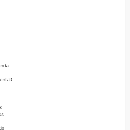
enda
ental)
is
os
ia