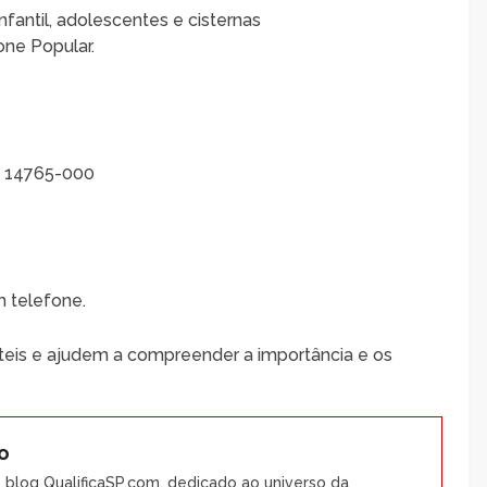
fantil, adolescentes e cisternas
fone Popular.
P: 14765-000
m telefone.
eis e ajudem a compreender a importância e os
o
o blog QualificaSP.com, dedicado ao universo da