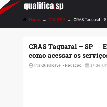
QualificaSP.com
Home
CRAS SP
CRAS Taquaral – S
CRAS Taquaral – SP → E
como acessar os serviço
Por
QualificaSP - Redação
23 de ju