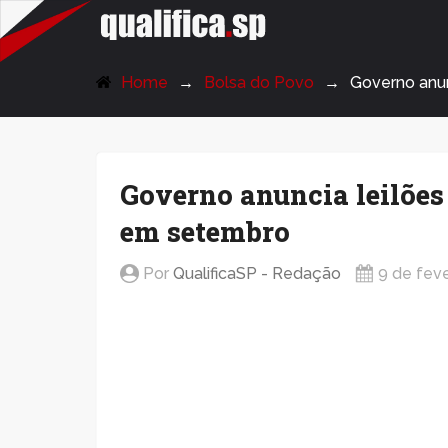
QualificaSP.com
Home
Bolsa do Povo
Governo anun
Governo anuncia leilões
em setembro
Por
QualificaSP - Redação
9 de fev