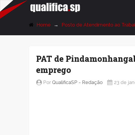
QualificaSP.com
Home
Posto de Atendimento ao Traba
PAT de Pindamonhangaba
emprego
Por
QualificaSP - Redação
23 de jan