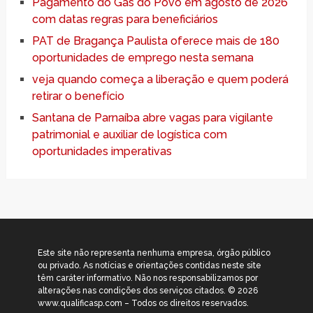
Pagamento do Gás do Povo em agosto de 2026
com datas regras para beneficiários
PAT de Bragança Paulista oferece mais de 180
oportunidades de emprego nesta semana
veja quando começa a liberação e quem poderá
retirar o benefício
Santana de Parnaíba abre vagas para vigilante
patrimonial e auxiliar de logística com
oportunidades imperativas
Este site não representa nenhuma empresa, órgão público
ou privado. As notícias e orientações contidas neste site
têm caráter informativo. Não nos responsabilizamos por
alterações nas condições dos serviços citados. © 2026
www.qualificasp.com – Todos os direitos reservados.